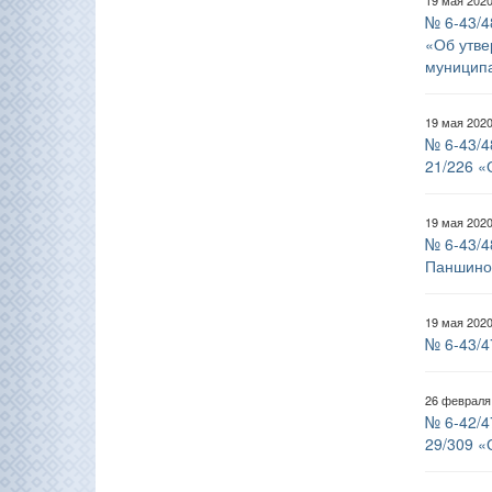
19 мая 202
№ 6-43/4
«Об утве
муниципа
19 мая 202
№ 6-43/4
21/226 «
19 мая 202
№ 6-43/4
Паншино
19 мая 202
№ 6-43/4
26 февраля
№ 6-42/4
29/309 «