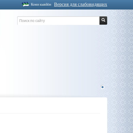
Версия для слабовидящих
Коми кывйöн
1