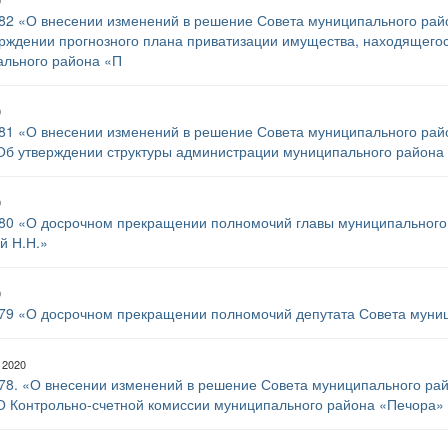
0
82 «О внесении изменений в решение Совета муниципального райо
рждении прогнозного плана приватизации имущества, находящегос
льного района «П
0
81 «О внесении изменений в решение Совета муниципального райо
Об утверждении структуры администрации муниципального района
0
80 «О досрочном прекращении полномочий главы муниципального
й Н.Н.»
0
79 «О досрочном прекращении полномочий депутата Совета муни
 2020
78. «О внесении изменений в решение Совета муниципального рай
О Контрольно-счетной комиссии муниципального района «Печора»