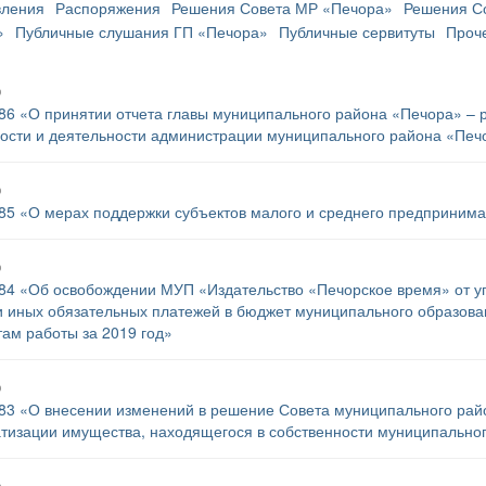
вления
Распоряжения
Решения Совета МР «Печора»
Решения С
»
Публичные слушания ГП «Печора»
Публичные сервитуты
Проч
0
86 «О принятии отчета главы муниципального района «Печора» – р
ости и деятельности администрации муниципального района «Печо
0
85 «О мерах поддержки субъектов малого и среднего предпринима
0
84 «Об освобождении МУП «Издательство «Печорское время» от у
и иных обязательных платежей в бюджет муниципального образов
там работы за 2019 год»
0
83 «О внесении изменений в решение Совета муниципального райо
тизации имущества, находящегося в собственности муниципально