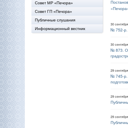
Постано
Совет МР «Печора»
«Печора
Совет ГП «Печора»
Публичные слушания
30 сентябр
Информационный вестник
№ 752-р.
30 сентябр
№ 873. О
градостр
29 сентябр
№ 745-р.
подготов
29 сентябр
Публичны
29 сентябр
Публичны