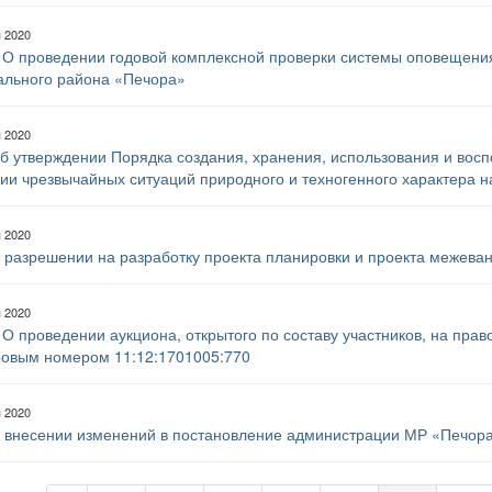
я 2020
 О проведении годовой комплексной проверки системы оповещени
ального района «Печора»
я 2020
б утверждении Порядка создания, хранения, использования и вос
ии чрезвычайных ситуаций природного и техногенного характера 
я 2020
 разрешении на разработку проекта планировки и проекта межева
я 2020
 О проведении аукциона, открытого по составу участников, на пра
ровым номером 11:12:1701005:770
я 2020
 внесении изменений в постановление администрации МР «Печора