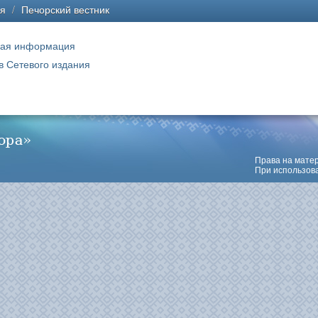
ая
/
Печорский вестник
ая информация
в Сетевого издания
Права на мате
При использова