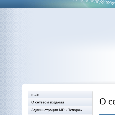
main
О с
О сетевом издании
Администрация МР «Печора»